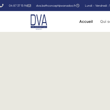
04 87 37 15 96
dva.bathconcept@wanadoo.fr
Lundi - Vendredi : 
Accueil
Qui 