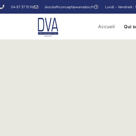
04 87 37 15 96
dva.bathconcept@wanadoo.fr
Lundi - Vendredi : 
Accueil
Qui 